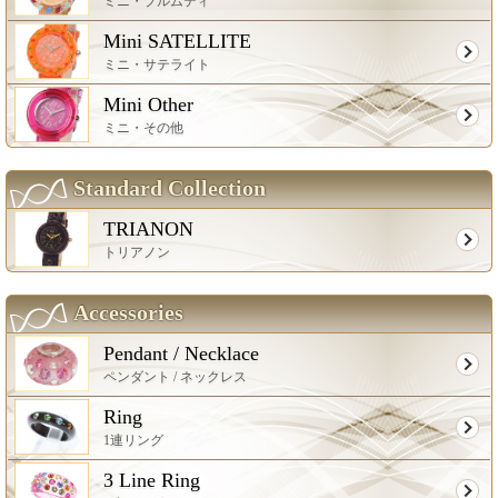
ミニ・プルムティ
Mini SATELLITE
ミニ・サテライト
Mini Other
ミニ・その他
Standard Collection
TRIANON
トリアノン
Accessories
Pendant / Necklace
ペンダント / ネックレス
Ring
1連リング
3 Line Ring