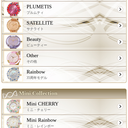
PLUMETIS
プルムティ
SATELLITE
サテライト
Beauty
ビューティー
Other
その他
Rainbow
35周年モデル
Mini Collection
Mini CHERRY
ミニ・チェリー
Mini Rainbow
ミニ・レインボー