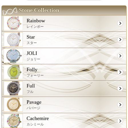
Stone Collection
Rainbow
レインボー
Star
スター
JOLI
ジョリー
Folly
フォーリー
Full
フル
Pavage
パバージ
Cachemire
カシミール