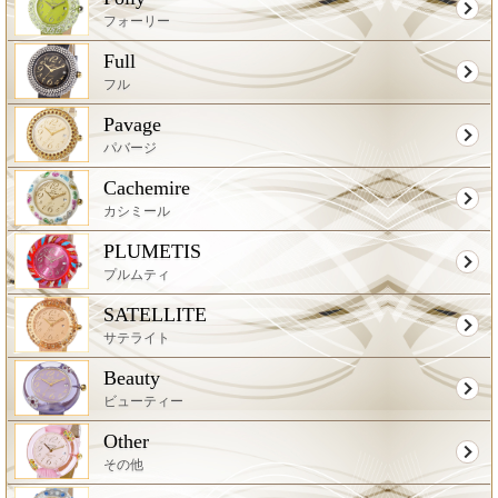
フォーリー
Full
フル
Pavage
パバージ
Cachemire
カシミール
PLUMETIS
プルムティ
SATELLITE
サテライト
Beauty
ビューティー
Other
その他