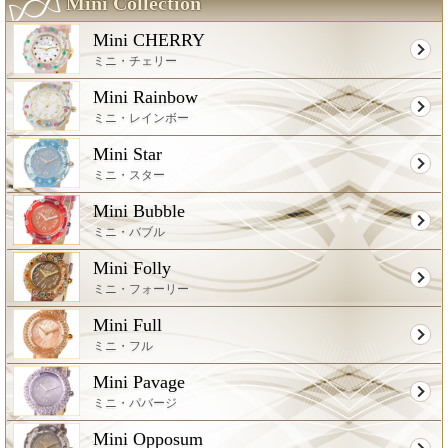
Mini Collection
Mini CHERRY
ミニ・チェリー
Mini Rainbow
ミニ・レインボー
Mini Star
ミニ・スター
Mini Bubble
ミニ・バブル
Mini Folly
ミニ・フォーリー
Mini Full
ミニ・フル
Mini Pavage
ミニ・パバージ
Mini Opposum