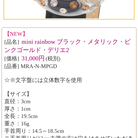
【NEW】
mini rainbow ブラック・メタリック・ピ
[品名]
ンクゴールド・デリエ2
31,000円
[価格]
(税別)
[品番] MRA-N-MPGD
☆※文字盤には立体数字を使用
【サイズ】
直径：3cm
厚さ：1cm
全長：19.5cm
重さ：16g
手首周り：14.5～18.5cm