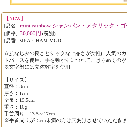
【NEW】
mini rainbow シャンパン・メタリック
[品名]
30,000円
[価格]
(税別)
[品番] MRA-CHAM-MGD2
☆肌なじみの良さとシックな上品さが女性に人気のカ
トパースを使用。手を動かすにつれて、きらめくのが
※文字盤には立体数字を使用
【サイズ】
直径：3cm
厚さ：1cm
全長：19.5cm
重さ：16g
手首周り：13.5～17cm
※手首周りが13cm未満の方は穴あけさせていただき