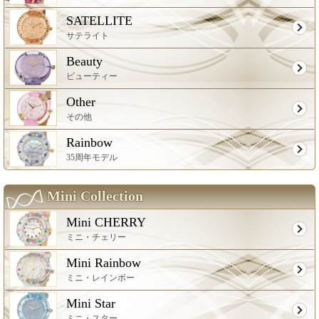
SATELLITE
サテライト
Beauty
ビューティー
Other
その他
Rainbow
35周年モデル
Mini Collection
Mini CHERRY
ミニ・チェリー
Mini Rainbow
ミニ・レインボー
Mini Star
ミニ・スター