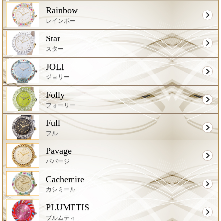
Rainbow
レインボー
Star
スター
JOLI
ジョリー
Folly
フォーリー
Full
フル
Pavage
パバージ
Cachemire
カシミール
PLUMETIS
プルムティ