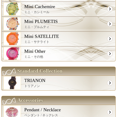
Mini Cachemire
ミニ・カシミール
Mini PLUMETIS
ミニ・プルムティ
Mini SATELLITE
ミニ・サテライト
Mini Other
ミニ・その他
Standard Collection
TRIANON
トリアノン
Accessories
Pendant / Necklace
ペンダント / ネックレス