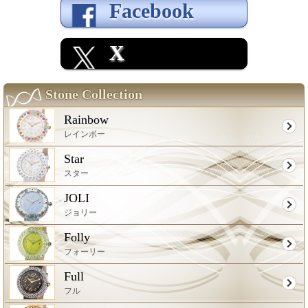
Facebook
X
Stone Collection
Rainbow
レインボー
Star
スター
JOLI
ジョリー
Folly
フォーリー
Full
フル