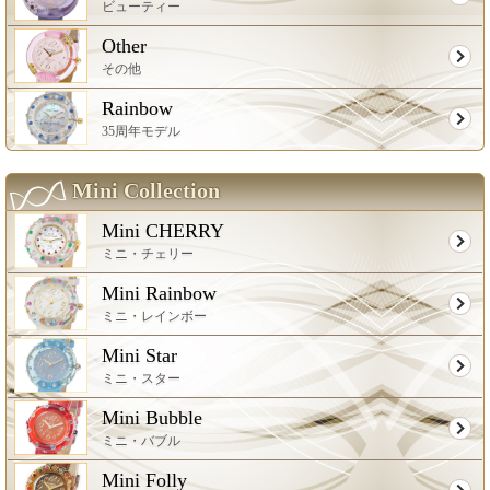
ビューティー
Other
その他
Rainbow
35周年モデル
Mini Collection
Mini CHERRY
ミニ・チェリー
Mini Rainbow
ミニ・レインボー
Mini Star
ミニ・スター
Mini Bubble
ミニ・バブル
Mini Folly