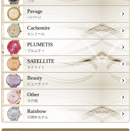
フル
Pavage
パバージ
Cachemire
カシミール
PLUMETIS
プルムティ
SATELLITE
サテライト
Beauty
ビューティー
Other
その他
Rainbow
35周年モデル