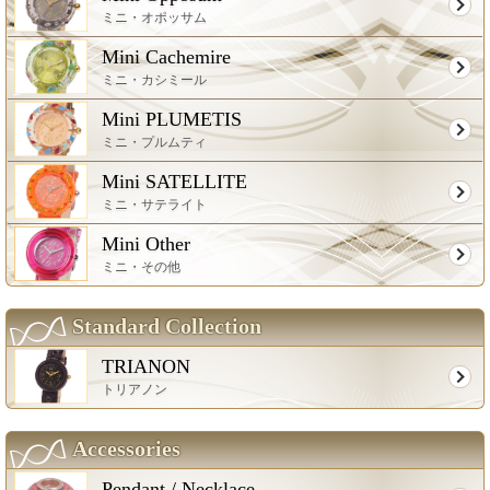
ミニ・オポッサム
Mini Cachemire
ミニ・カシミール
Mini PLUMETIS
ミニ・プルムティ
Mini SATELLITE
ミニ・サテライト
Mini Other
ミニ・その他
Standard Collection
TRIANON
トリアノン
Accessories
Pendant / Necklace