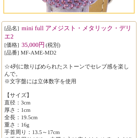
mini full アメジスト・メタリック・デリ
[品名]
エ2
35,000円
[価格]
(税別)
[品番] MF-AME-MD2
☆4列に散りばめられたストーンでセレブ感を楽し
んで。
※文字盤には立体数字を使用
【サイズ】
直径：3cm
厚さ：1cm
全長：19.5cm
重さ：16g
手首周り：13.5～17cm