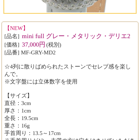
【NEW】
mini full グレー・メタリック・デリエ2
[品名]
37,000円
[価格]
(税別)
[品番] MF-GRY-MD2
☆4列に散りばめられたストーンでセレブ感を楽し
んで。
※文字盤には立体数字を使用
【サイズ】
直径：3cm
厚さ：1cm
全長：19.5cm
重さ：16g
手首周り：13.5～17cm