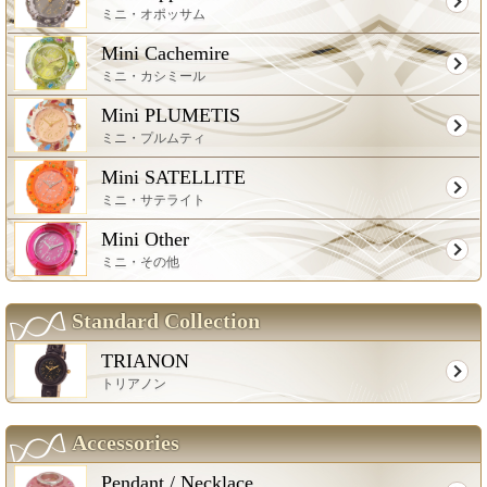
ミニ・オポッサム
Mini Cachemire
ミニ・カシミール
Mini PLUMETIS
ミニ・プルムティ
Mini SATELLITE
ミニ・サテライト
Mini Other
ミニ・その他
Standard Collection
TRIANON
トリアノン
Accessories
Pendant / Necklace