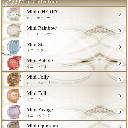
Mini Collection
Mini CHERRY
ミニ・チェリー
Mini Rainbow
ミニ・レインボー
Mini Star
ミニ・スター
Mini Bubble
ミニ・バブル
Mini Folly
ミニ・フォーリー
Mini Full
ミニ・フル
Mini Pavage
ミニ・パバージ
Mini Opposum