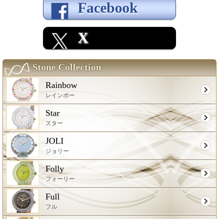
Facebook
X
Stone Collection
Rainbow
レインボー
Star
スター
JOLI
ジョリー
Folly
フォーリー
Full
フル