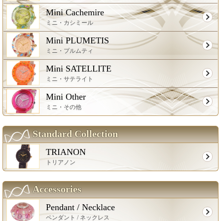
Mini Cachemire
ミニ・カシミール
Mini PLUMETIS
ミニ・プルムティ
Mini SATELLITE
ミニ・サテライト
Mini Other
ミニ・その他
Standard Collection
TRIANON
トリアノン
Accessories
Pendant / Necklace
ペンダント / ネックレス