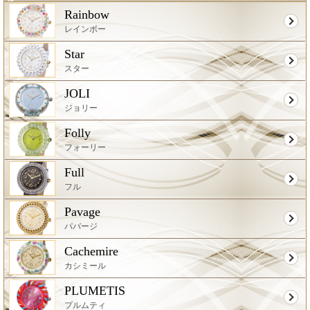
Rainbow
レインボー
Star
スター
JOLI
ジョリー
Folly
フォーリー
Full
フル
Pavage
パバージ
Cachemire
カシミール
PLUMETIS
プルムティ