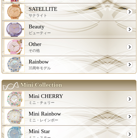
SATELLITE
サテライト
Beauty
ビューティー
Other
その他
Rainbow
35周年モデル
Mini Collection
Mini CHERRY
ミニ・チェリー
Mini Rainbow
ミニ・レインボー
Mini Star
ミニ・スター