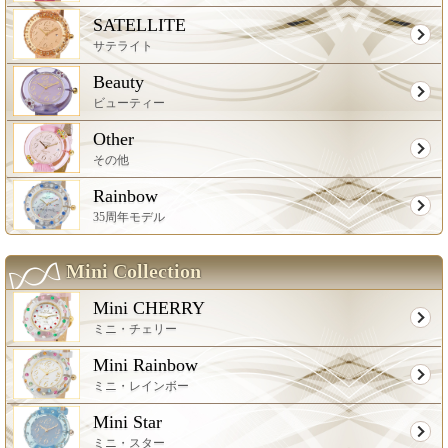
SATELLITE
サテライト
Beauty
ビューティー
Other
その他
Rainbow
35周年モデル
Mini Collection
Mini CHERRY
ミニ・チェリー
Mini Rainbow
ミニ・レインボー
Mini Star
ミニ・スター