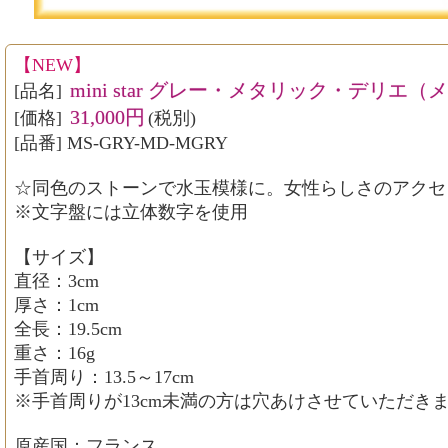
【NEW】
mini star グレー・メタリック・デリ
[品名]
31,000円
[価格]
(税別)
[品番] MS-GRY-MD-MGRY
☆同色のストーンで水玉模様に。女性らしさのアクセ
※文字盤には立体数字を使用
【サイズ】
直径：3cm
厚さ：1cm
全長：19.5cm
重さ：16g
手首周り：13.5～17cm
※手首周りが13cm未満の方は穴あけさせていただき
原産国：フランス