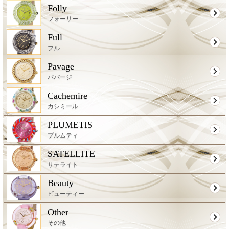
Folly
フォーリー
Full
フル
Pavage
パバージ
Cachemire
カシミール
PLUMETIS
プルムティ
SATELLITE
サテライト
Beauty
ビューティー
Other
その他