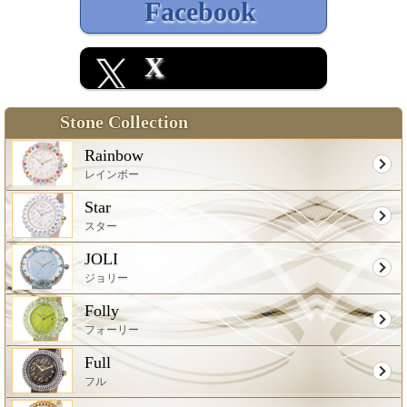
Facebook
X
Stone Collection
Rainbow
レインボー
Star
スター
JOLI
ジョリー
Folly
フォーリー
Full
フル