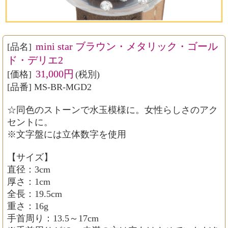
mini star ブラウン・メタリック・ゴール
[品名]
ド・デリエ2
31,000円
[価格]
(税別)
[品番] MS-BR-MGD2
☆同色のストーンで水玉模様に。女性らしさのアク
セントに。
※文字盤には立体数字を使用
【サイズ】
直径：3cm
厚さ：1cm
全長：19.5cm
重さ：16g
手首周り：13.5～17cm