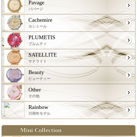
Pavage
パバージ
Cachemire
カシミール
PLUMETIS
プルムティ
SATELLITE
サテライト
Beauty
ビューティー
Other
その他
Rainbow
35周年モデル
Mini Collection