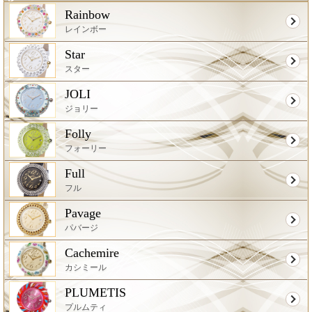
Rainbow
レインボー
Star
スター
JOLI
ジョリー
Folly
フォーリー
Full
フル
Pavage
パバージ
Cachemire
カシミール
PLUMETIS
プルムティ