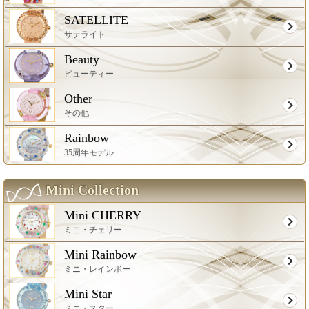
SATELLITE
サテライト
Beauty
ビューティー
Other
その他
Rainbow
35周年モデル
Mini Collection
Mini CHERRY
ミニ・チェリー
Mini Rainbow
ミニ・レインボー
Mini Star
ミニ・スター