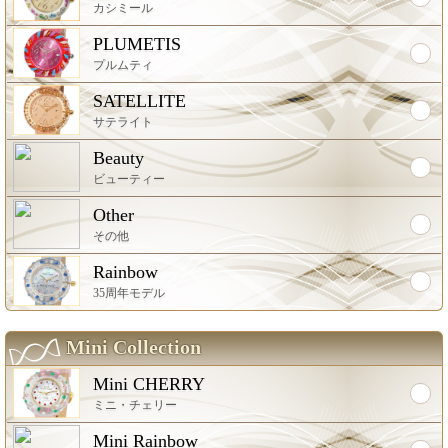
カシミール
PLUMETIS
プルムティ
SATELLITE
サテライト
Beauty
ビューティー
Other
その他
Rainbow
35周年モデル
Mini Collection
Mini CHERRY
ミニ・チェリー
Mini Rainbow