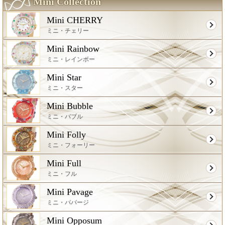
Mini Collection
Mini CHERRY
ミニ・チェリー
Mini Rainbow
ミニ・レインボー
Mini Star
ミニ・スター
Mini Bubble
ミニ・バブル
Mini Folly
ミニ・フォーリー
Mini Full
ミニ・フル
Mini Pavage
ミニ・パバージ
Mini Opposum