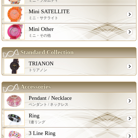
ミニ・プルムティ
Mini SATELLITE
ミニ・サテライト
Mini Other
ミニ・その他
Standard Collection
TRIANON
トリアノン
Accessories
Pendant / Necklace
ペンダント / ネックレス
Ring
1連リング
3 Line Ring