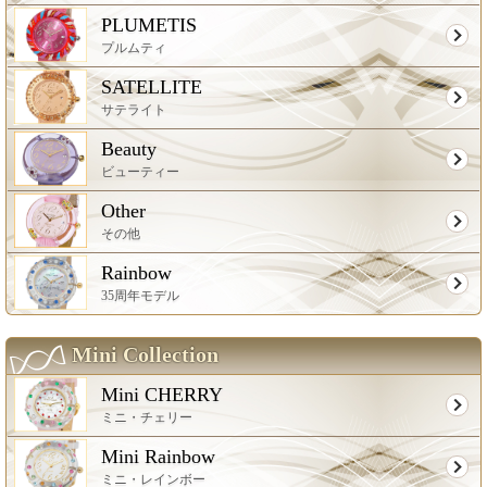
PLUMETIS
プルムティ
SATELLITE
サテライト
Beauty
ビューティー
Other
その他
Rainbow
35周年モデル
Mini Collection
Mini CHERRY
ミニ・チェリー
Mini Rainbow
ミニ・レインボー