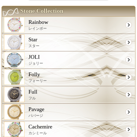
Stone Collection
Rainbow
レインボー
Star
スター
JOLI
ジョリー
Folly
フォーリー
Full
フル
Pavage
パバージ
Cachemire
カシミール