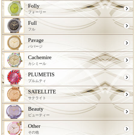
Folly
フォーリー
Full
フル
Pavage
パバージ
Cachemire
カシミール
PLUMETIS
プルムティ
SATELLITE
サテライト
Beauty
ビューティー
Other
その他