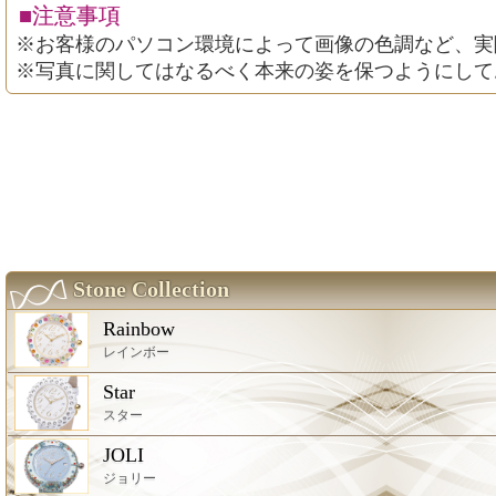
■注意事項
※お客様のパソコン環境によって画像の色調など、実
※写真に関してはなるべく本来の姿を保つようにして
Stone Collection
Rainbow
レインボー
Star
スター
JOLI
ジョリー