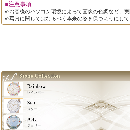
■注意事項
※お客様のパソコン環境によって画像の色調など、実
※写真に関してはなるべく本来の姿を保つようにして
Stone Collection
Rainbow
レインボー
Star
スター
JOLI
ジョリー