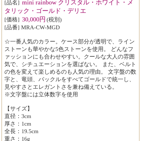
mini rainbow クリスタル・ホワイト・メ
[品名]
タリック・ゴールド・デリエ
30,000円
[価格]
(税別)
[品番] MRA-CW-MGD
☆一番人気のカラー。ケース部分が透明で、ライン
ストーンも華やかな5色ストーンを使用。 どんなフ
ァッションにも合わせやすい。クールな大人の雰囲
気で、シチュエーションを選ばない。 また、ベルト
の色を変えて楽しめるのも人気の理由。 文字盤の数
字と、竜頭、バックルをすべてゴールドで統一し、
見やすさとエレガントさを兼ね備えている。
※文字盤には立体数字を使用
【サイズ】
直径：3cm
厚さ：1cm
全長：19.5cm
重さ：16g