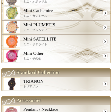
ミニ・オポッサム
Mini Cachemire
ミニ・カシミール
Mini PLUMETIS
ミニ・プルムティ
Mini SATELLITE
ミニ・サテライト
Mini Other
ミニ・その他
Standard Collection
TRIANON
トリアノン
Accessories
Pendant / Necklace