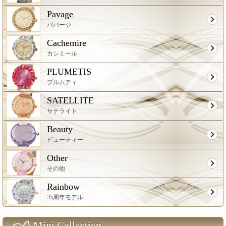
Pavage
パバージ
Cachemire
カシミール
PLUMETIS
プルムティ
SATELLITE
サテライト
Beauty
ビューティー
Other
その他
Rainbow
35周年モデル
Mini Collection