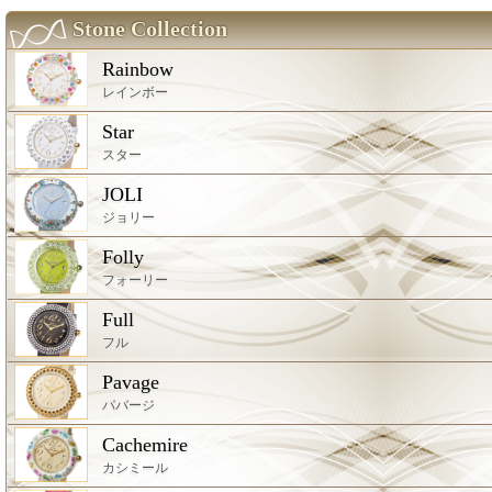
Stone Collection
Rainbow
レインボー
Star
スター
JOLI
ジョリー
Folly
フォーリー
Full
フル
Pavage
パバージ
Cachemire
カシミール