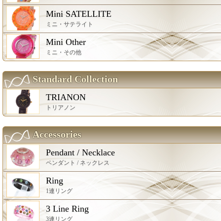
Mini SATELLITE
ミニ・サテライト
Mini Other
ミニ・その他
Standard Collection
TRIANON
トリアノン
Accessories
Pendant / Necklace
ペンダント / ネックレス
Ring
1連リング
3 Line Ring
3連リング