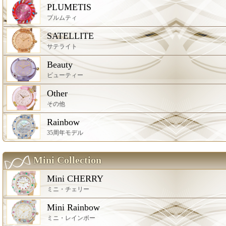
PLUMETIS
プルムティ
SATELLITE
サテライト
Beauty
ビューティー
Other
その他
Rainbow
35周年モデル
Mini Collection
Mini CHERRY
ミニ・チェリー
Mini Rainbow
ミニ・レインボー