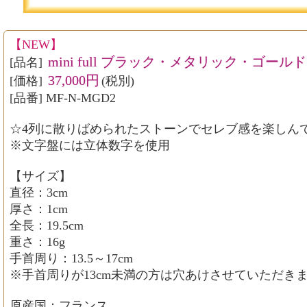
【NEW】
mini full ブラック・メタリック・ゴール
[品名]
37,000円
[価格]
(税別)
[品番] MF-N-MGD2
☆4列に散りばめられたストーンでセレブ感を楽しん
※文字盤には立体数字を使用
【サイズ】
直径：3cm
厚さ：1cm
全長：19.5cm
重さ：16g
手首周り：13.5～17cm
※手首周りが13cm未満の方は穴あけさせていただき
原産国：フランス