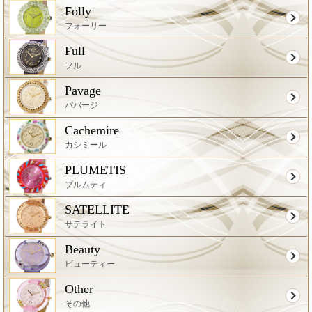
Folly
フォーリー
Full
フル
Pavage
パバージ
Cachemire
カシミール
PLUMETIS
プルムティ
SATELLITE
サテライト
Beauty
ビューティー
Other
その他