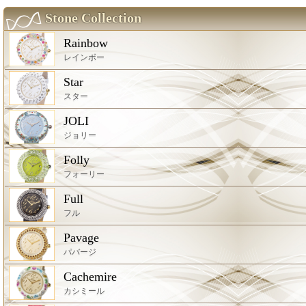
Stone Collection
Rainbow
レインボー
Star
スター
JOLI
ジョリー
Folly
フォーリー
Full
フル
Pavage
パバージ
Cachemire
カシミール