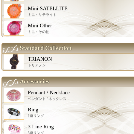
Mini SATELLITE
ミニ・サテライト
Mini Other
ミニ・その他
Standard Collection
TRIANON
トリアノン
Accessories
Pendant / Necklace
ペンダント / ネックレス
Ring
1連リング
3 Line Ring
3連リング