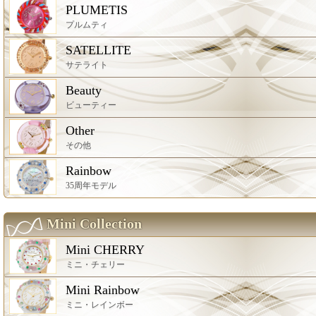
PLUMETIS
プルムティ
SATELLITE
サテライト
Beauty
ビューティー
Other
その他
Rainbow
35周年モデル
Mini Collection
Mini CHERRY
ミニ・チェリー
Mini Rainbow
ミニ・レインボー