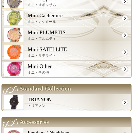
ミニ・オポッサム
Mini Cachemire
ミニ・カシミール
Mini PLUMETIS
ミニ・プルムティ
Mini SATELLITE
ミニ・サテライト
Mini Other
ミニ・その他
Standard Collection
TRIANON
トリアノン
Accessories
Pendant / Necklace