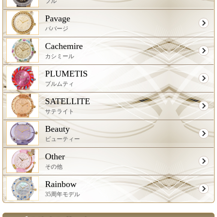
フル
Pavage
パバージ
Cachemire
カシミール
PLUMETIS
プルムティ
SATELLITE
サテライト
Beauty
ビューティー
Other
その他
Rainbow
35周年モデル