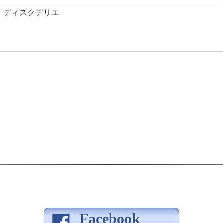
ルド・ディスクデリエ
Facebook