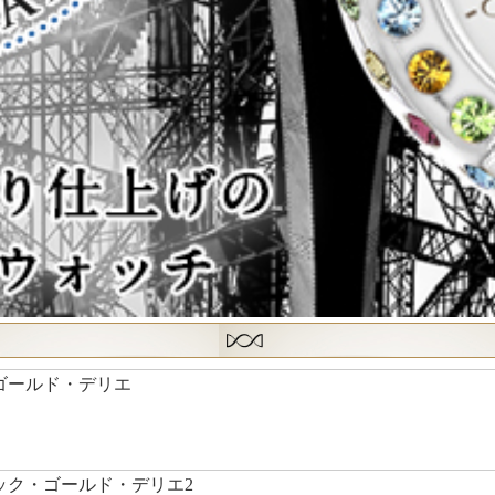
ク・ゴールド・デリエ
タリック・ゴールド・デリエ2