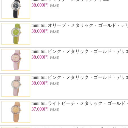
38,000円
(税別)
mini full オリーブ・メタリック・ゴールド・デ
38,000円
(税別)
mini full ピンク・メタリック・ゴールド・デリ
38,000円
(税別)
mini full ピンク・メタリック・ゴールド・デリ
38,000円
(税別)
mini full ライトピーチ・メタリック・ゴール
37,000円
(税別)