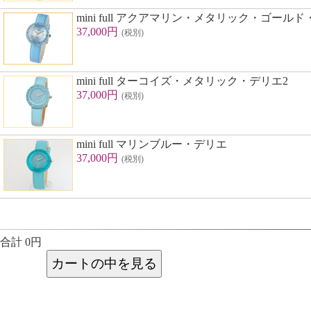
mini full アクアマリン・メタリック・ゴー
37,000円
(税別)
mini full ターコイズ・メタリック・デリエ2
37,000円
(税別)
mini full マリンブルー・デリエ
37,000円
(税別)
合計 0円