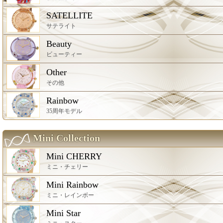
SATELLITE
サテライト
Beauty
ビューティー
Other
その他
Rainbow
35周年モデル
Mini Collection
Mini CHERRY
ミニ・チェリー
Mini Rainbow
ミニ・レインボー
Mini Star