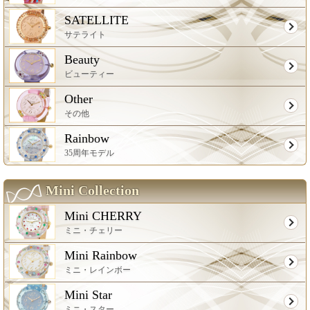
SATELLITE
サテライト
Beauty
ビューティー
Other
その他
Rainbow
35周年モデル
Mini Collection
Mini CHERRY
ミニ・チェリー
Mini Rainbow
ミニ・レインボー
Mini Star
ミニ・スター