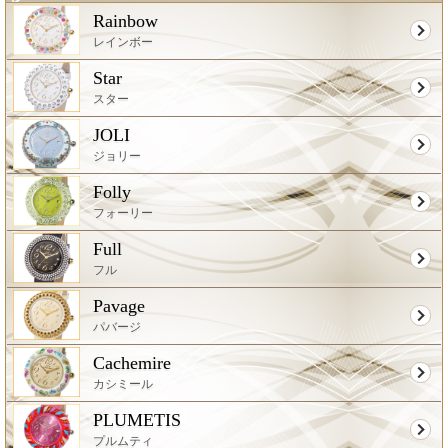
Rainbow
レインボー
Star
スター
JOLI
ジョリー
Folly
フォーリー
Full
フル
Pavage
パバージ
Cachemire
カシミール
PLUMETIS
プルムティ