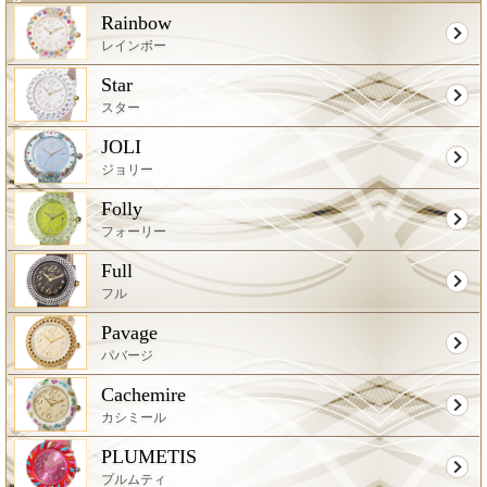
Rainbow
レインボー
Star
スター
JOLI
ジョリー
Folly
フォーリー
Full
フル
Pavage
パバージ
Cachemire
カシミール
PLUMETIS
プルムティ