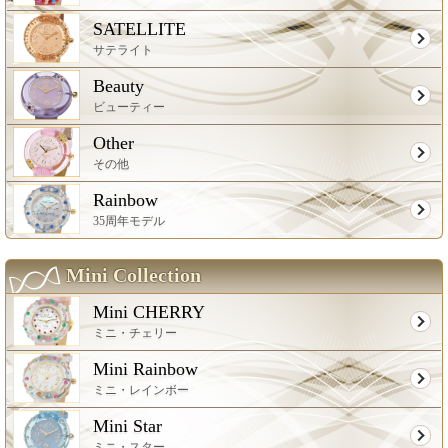
SATELLITE
サテライト
Beauty
ビューティー
Other
その他
Rainbow
35周年モデル
Mini Collection
Mini CHERRY
ミニ・チェリー
Mini Rainbow
ミニ・レインボー
Mini Star
ミニ・スター