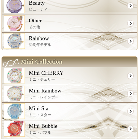
Beauty
ビューティー
Other
その他
Rainbow
35周年モデル
Mini Collection
Mini CHERRY
ミニ・チェリー
Mini Rainbow
ミニ・レインボー
Mini Star
ミニ・スター
Mini Bubble
ミニ・バブル