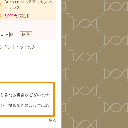
Accessories/ヘアアクセ／ネ
類
ックレス
格
7,000円
(税別)
個
ンダントヘッドのみ
戻る