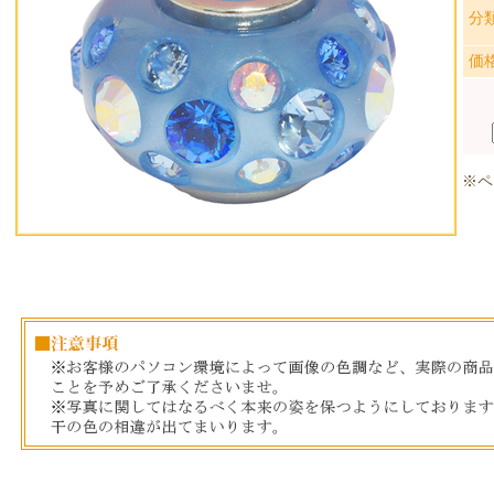
分
価
※ペ