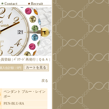
会員登録
|
ﾊﾟｽﾜｰﾄﾞ再発行
|
Ｑ＆Ａ
|
購入合計額：0円
戻る
ペンダント ブルー・レイン
名
ボー
番
PEN-BLU-RA