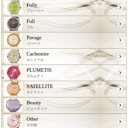
Folly
フォーリー
Full
フル
Pavage
パバージ
Cachemire
カシミール
PLUMETIS
プルムティ
SATELLITE
サテライト
Beauty
ビューティー
Other
その他