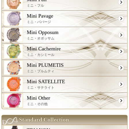
ミニ・フル
Mini Pavage
ミニ・パバージ
Mini Opposum
ミニ・オポッサム
Mini Cachemire
ミニ・カシミール
Mini PLUMETIS
ミニ・プルムティ
Mini SATELLITE
ミニ・サテライト
Mini Other
ミニ・その他
Standard Collection