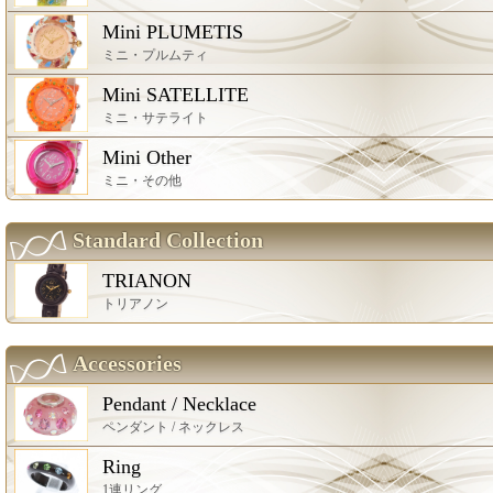
Mini PLUMETIS
ミニ・プルムティ
Mini SATELLITE
ミニ・サテライト
Mini Other
ミニ・その他
Standard Collection
TRIANON
トリアノン
Accessories
Pendant / Necklace
ペンダント / ネックレス
Ring
1連リング