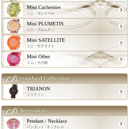
Mini Cachemire
ミニ・カシミール
Mini PLUMETIS
ミニ・プルムティ
Mini SATELLITE
ミニ・サテライト
Mini Other
ミニ・その他
Standard Collection
TRIANON
トリアノン
Accessories
Pendant / Necklace
ペンダント / ネックレス