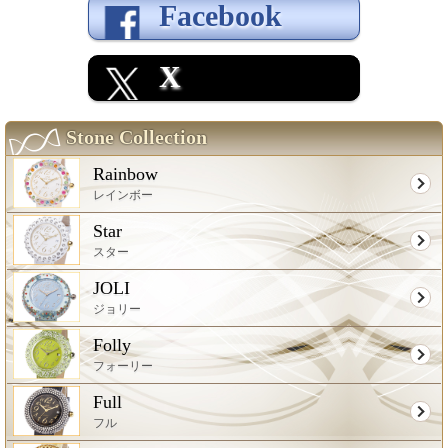
Facebook
X
Stone Collection
Rainbow
レインボー
Star
スター
JOLI
ジョリー
Folly
フォーリー
Full
フル