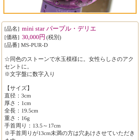
mini star パープル・デリエ
[品名]
30,000円
[価格]
(税別)
[品番] MS-PUR-D
☆同色のストーンで水玉模様に。女性らしさのアク
セントに。
※文字盤に数字入り
【サイズ】
直径：3cm
厚さ：1cm
全長：19.5cm
重さ：16g
手首周り：13.5～17cm
※手首周りが13cm未満の方は穴あけさせていただき