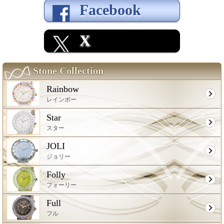
Facebook
X
Stone Collection
Rainbow
レインボー
Star
スター
JOLI
ジョリー
Folly
フォーリー
Full
フル