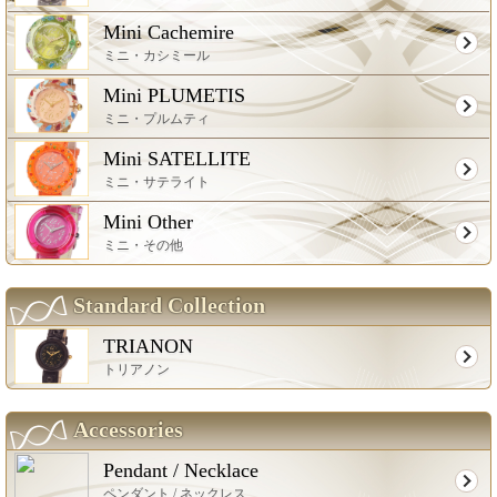
Mini Cachemire
ミニ・カシミール
Mini PLUMETIS
ミニ・プルムティ
Mini SATELLITE
ミニ・サテライト
Mini Other
ミニ・その他
Standard Collection
TRIANON
トリアノン
Accessories
Pendant / Necklace
ペンダント / ネックレス