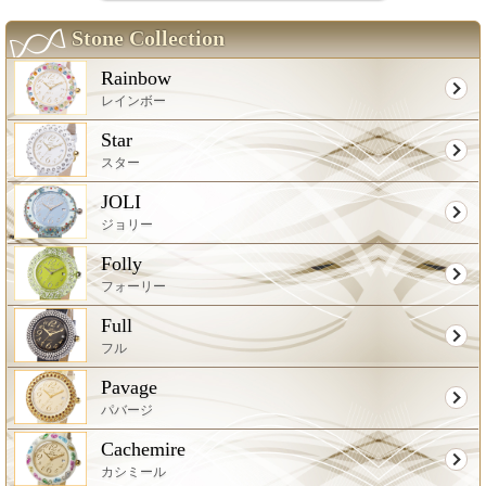
Stone Collection
Rainbow
レインボー
Star
スター
JOLI
ジョリー
Folly
フォーリー
Full
フル
Pavage
パバージ
Cachemire
カシミール