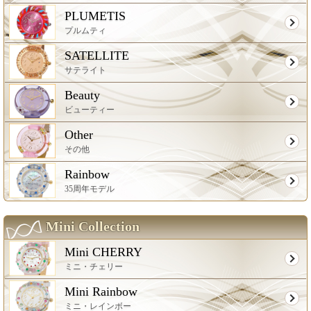
PLUMETIS
プルムティ
SATELLITE
サテライト
Beauty
ビューティー
Other
その他
Rainbow
35周年モデル
Mini Collection
Mini CHERRY
ミニ・チェリー
Mini Rainbow
ミニ・レインボー