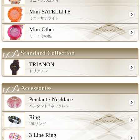
ミニ・プルムティ
Mini SATELLITE
ミニ・サテライト
Mini Other
ミニ・その他
Standard Collection
TRIANON
トリアノン
Accessories
Pendant / Necklace
ペンダント / ネックレス
Ring
1連リング
3 Line Ring