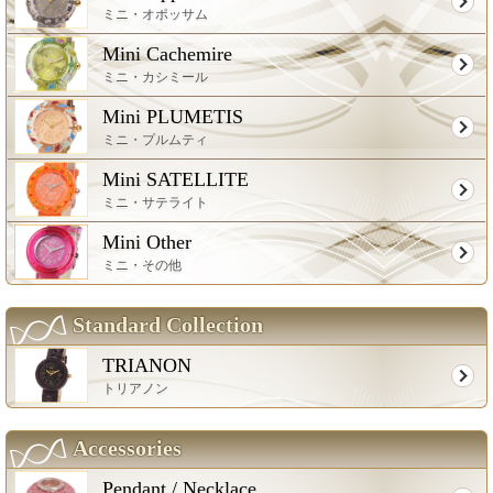
ミニ・オポッサム
Mini Cachemire
ミニ・カシミール
Mini PLUMETIS
ミニ・プルムティ
Mini SATELLITE
ミニ・サテライト
Mini Other
ミニ・その他
Standard Collection
TRIANON
トリアノン
Accessories
Pendant / Necklace