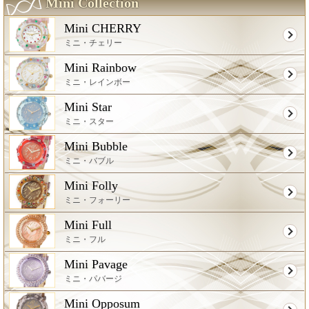
Mini Collection
Mini CHERRY
ミニ・チェリー
Mini Rainbow
ミニ・レインボー
Mini Star
ミニ・スター
Mini Bubble
ミニ・バブル
Mini Folly
ミニ・フォーリー
Mini Full
ミニ・フル
Mini Pavage
ミニ・パバージ
Mini Opposum