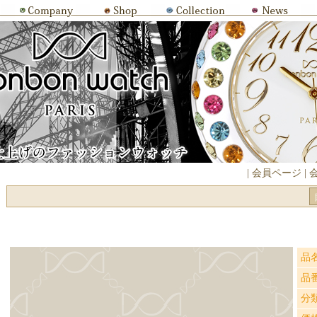
|
会員ページ
|
品
品
分