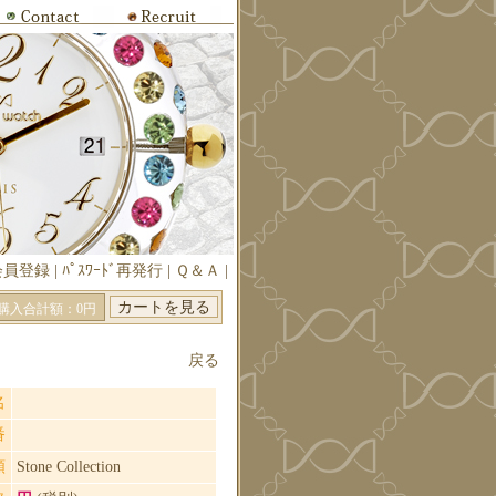
会員登録
|
ﾊﾟｽﾜｰﾄﾞ再発行
|
Ｑ＆Ａ
|
購入合計額：0円
戻る
名
番
類
Stone Collection