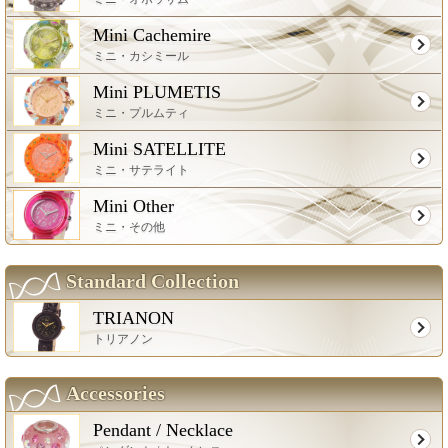
Mini Cachemire
ミニ・カシミール
Mini PLUMETIS
ミニ・プルムティ
Mini SATELLITE
ミニ・サテライト
Mini Other
ミニ・その他
Standard Collection
TRIANON
トリアノン
Accessories
Pendant / Necklace