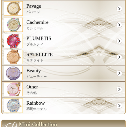
Pavage
パバージ
Cachemire
カシミール
PLUMETIS
プルムティ
SATELLITE
サテライト
Beauty
ビューティー
Other
その他
Rainbow
35周年モデル
Mini Collection