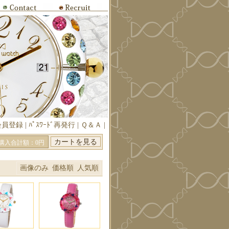
会員登録
|
ﾊﾟｽﾜｰﾄﾞ再発行
|
Ｑ＆Ａ
|
購入合計額：0円
画像のみ
価格順
人気順