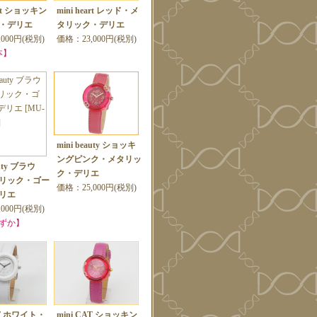
eart ショッキン
mini heart レッド・メ
・デリエ
タリック・デリエ
000円(税別)
価格：23,000円(税別)
本】
mini beauty ショッキ
ングピンク・メタリッ
auty ブラウ
ク・デリエ
リック・ゴー
価格：25,000円(税別)
リエ
000円(税別)
ずか】
AT ホワイト・
mini CAT ショッキン