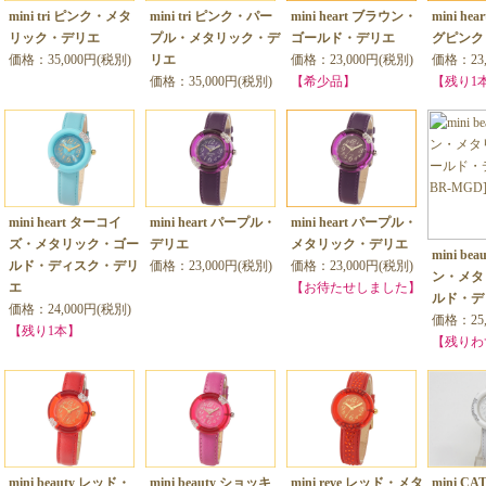
mini tri ピンク・メタ
mini tri ピンク・パー
mini heart ブラウン・
mini h
リック・デリエ
プル・メタリック・デ
ゴールド・デリエ
グピンク
価格：35,000円(税別)
リエ
価格：23,000円(税別)
価格：23,
価格：35,000円(税別)
【希少品】
【残り1
mini heart ターコイ
mini heart パープル・
mini heart パープル・
ズ・メタリック・ゴー
デリエ
メタリック・デリエ
mini be
ルド・ディスク・デリ
価格：23,000円(税別)
価格：23,000円(税別)
ン・メタ
エ
【お待たせしました】
ルド・デ
価格：24,000円(税別)
価格：25,
【残り1本】
【残りわ
mini beauty レッド・
mini beauty ショッキ
mini reve レッド・メタ
mini C