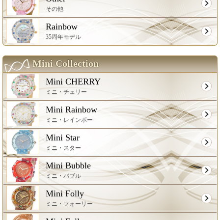
その他
Rainbow
35周年モデル
Mini Collection
Mini CHERRY
ミニ・チェリー
Mini Rainbow
ミニ・レインボー
Mini Star
ミニ・スター
Mini Bubble
ミニ・バブル
Mini Folly
ミニ・フォーリー