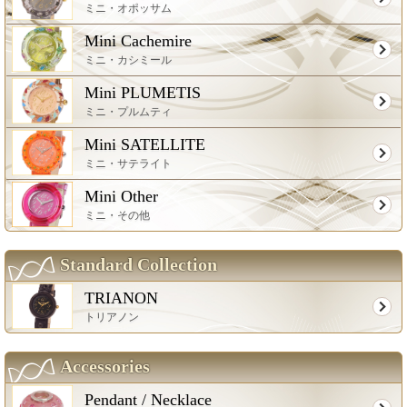
ミニ・オポッサム
Mini Cachemire
ミニ・カシミール
Mini PLUMETIS
ミニ・プルムティ
Mini SATELLITE
ミニ・サテライト
Mini Other
ミニ・その他
Standard Collection
TRIANON
トリアノン
Accessories
Pendant / Necklace