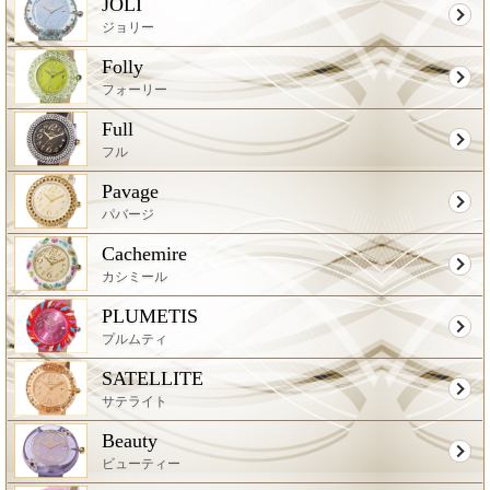
JOLI
ジョリー
Folly
フォーリー
Full
フル
Pavage
パバージ
Cachemire
カシミール
PLUMETIS
プルムティ
SATELLITE
サテライト
Beauty
ビューティー