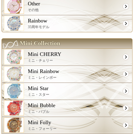
Other
その他
Rainbow
35周年モデル
Mini Collection
Mini CHERRY
ミニ・チェリー
Mini Rainbow
ミニ・レインボー
Mini Star
ミニ・スター
Mini Bubble
ミニ・バブル
Mini Folly
ミニ・フォーリー