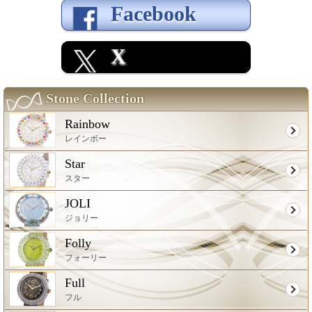
Facebook
X
Stone Collection
Rainbow
レインボー
Star
スター
JOLI
ジョリー
Folly
フォーリー
Full
フル