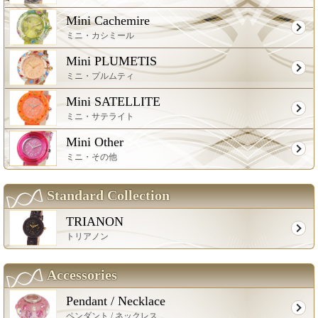
Mini Cachemire
ミニ・カシミール
Mini PLUMETIS
ミニ・プルムティ
Mini SATELLITE
ミニ・サテライト
Mini Other
ミニ・その他
Standard Collection
TRIANON
トリアノン
Accessories
Pendant / Necklace
ペンダント / ネックレス