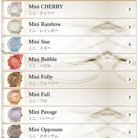
Mini CHERRY
ミニ・チェリー
Mini Rainbow
ミニ・レインボー
Mini Star
ミニ・スター
Mini Bubble
ミニ・バブル
Mini Folly
ミニ・フォーリー
Mini Full
ミニ・フル
Mini Pavage
ミニ・パバージ
Mini Opposum
ミニ・オポッサム