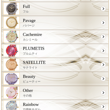
Full
フル
Pavage
パバージ
Cachemire
カシミール
PLUMETIS
プルムティ
SATELLITE
サテライト
Beauty
ビューティー
Other
その他
Rainbow
35周年モデル