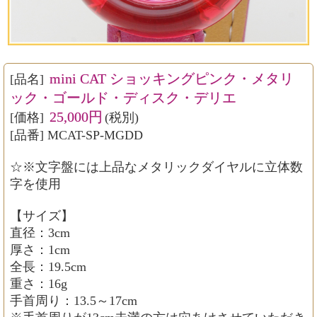
mini CAT ショッキングピンク・メタリ
[品名]
ック・ゴールド・ディスク・デリエ
25,000円
[価格]
(税別)
[品番] MCAT-SP-MGDD
☆※文字盤には上品なメタリックダイヤルに立体数
字を使用
【サイズ】
直径：3cm
厚さ：1cm
全長：19.5cm
重さ：16g
手首周り：13.5～17cm