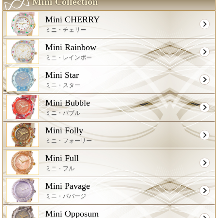
Mini Collection
Mini CHERRY
ミニ・チェリー
Mini Rainbow
ミニ・レインボー
Mini Star
ミニ・スター
Mini Bubble
ミニ・バブル
Mini Folly
ミニ・フォーリー
Mini Full
ミニ・フル
Mini Pavage
ミニ・パバージ
Mini Opposum